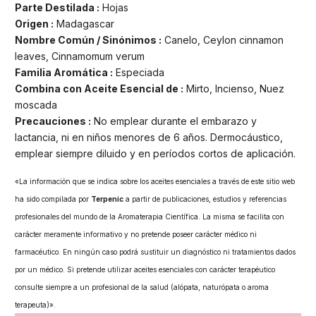
Parte Destilada :
Hojas
Origen :
Madagascar
Nombre Común / Sinónimos :
Canelo, Ceylon cinnamon
leaves, Cinnamomum verum
Familia Aromática :
Especiada
Combina con Aceite Esencial de :
Mirto, Incienso, Nuez
moscada
Precauciones :
No emplear durante el embarazo y
lactancia, ni en niños menores de 6 años. Dermocáustico,
emplear siempre diluido y en perí­odos cortos de aplicación.
«La información que se indica sobre los aceites esenciales a través de este sitio web
ha sido compilada por
Terpenic
a partir de publicaciones, estudios y referencias
profesionales del mundo de la Aromaterapia Científica. La misma se facilita con
carácter meramente informativo y no pretende poseer carácter médico ni
farmacéutico. En ningún caso podrá sustituir un diagnóstico ni tratamientos dados
por un médico. Si pretende utilizar aceites esenciales con carácter terapéutico
consulte siempre a un profesional de la salud (alópata, naturópata o aroma
terapeuta)».