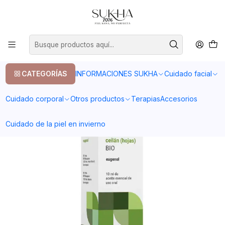
20% en tu primera compra con el codigo COMPRA1
Inicio
Otros productos
Aceites esenciales
Aceite Esencial de Canela Ceilán (Hojas)
CATEGORÍAS
INFORMACIONES SUKHA
Cuidado facial
Cuidado corporal
Otros productos
Terapias
Accesorios
Cuidado de la piel en invierno