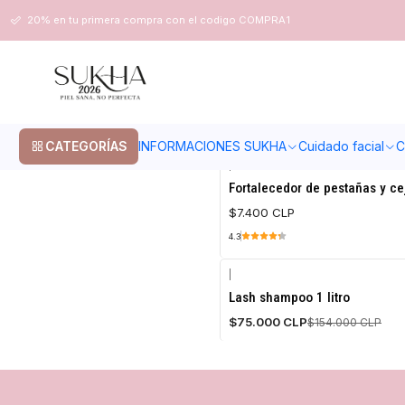
Inicio
Cuidado facial
Pestañas
20% en tu primera compra con el codigo COMPRA1
Pestañas
CATEGORÍAS
INFORMACIONES SUKHA
Cuidado facial
C
|
Sukha Cosmética Vegana
Fortalecedor de pestañas y ce
$7.400 CLP
4.3
|
-51%
Lash shampoo 1 litro
OFF
$75.000 CLP
$154.000 CLP