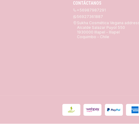
CONTÁCTANOS
+56987987291
56927361887
Sukha Cosmética Vegana addres
Alcalde Salazar Puyol 550
1930000 Illapel - Illapel
Coquimbo - Chile