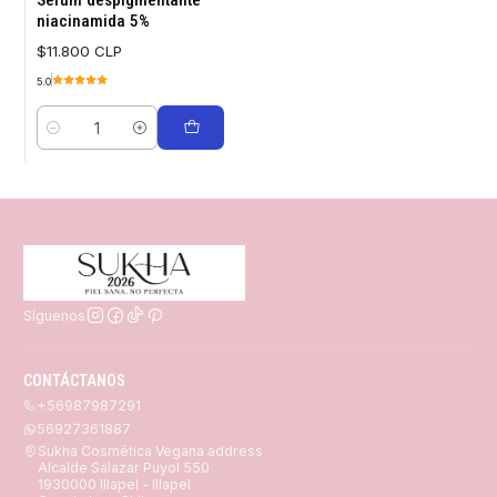
Serum despigmentante
niacinamida 5%
$11.800 CLP
5.0
Cantidad
Síguenos
CONTÁCTANOS
+56987987291
56927361887
Sukha Cosmética Vegana address
Alcalde Salazar Puyol 550
1930000 Illapel - Illapel