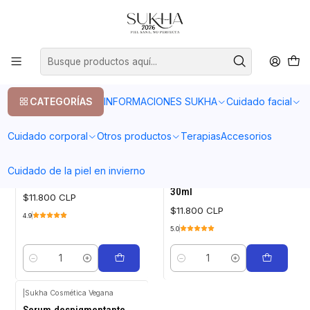
20% en tu primera compra con el codigo COMPRA1
Inicio
Cuidado facial
Serum
Serum
CATEGORÍAS
INFORMACIONES SUKHA
Cuidado facial
FILTROS
Cuidado corporal
Otros productos
Terapias
Accesorios
|
|
Sukha Cosmética Vegana
Cuidado de la piel en invierno
Serum acido hialuronico
Oleo Facial nocturno
30ml
$11.800 CLP
$11.800 CLP
4.9
5.0
Cantidad
Cantidad
|
Sukha Cosmética Vegana