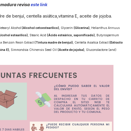
es madura revisa
este link
dre de benjuí, centella asiática,vitamina E, aceite de jojoba.
Cetearyl Alcohol
(Alcohol cetoestearílico)
, Glycerin
(Glicerina)
, Helianthus Annuus
lcohol estearílico)
, Stearic Acid
(Ácido esteárico, saponificado)
, Butyrospermum
ax Benzoin Resin Extract
(Tintura madre de benjuí)
, Centella Asiatica Extract
(Extracto
mina
E)
, Simmondsia Chinensis Seed Oil
(Aceite de jojoba)
, Gluconolactone (and)