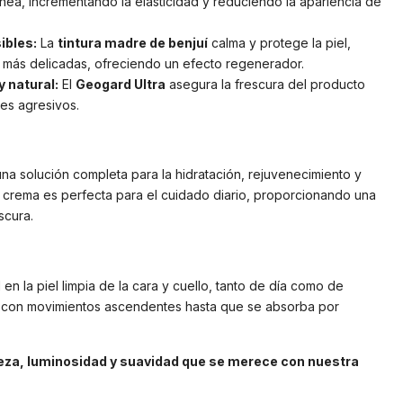
ánea, incrementando la elasticidad y reduciendo la apariencia de
ibles:
La
tintura madre de benjuí
calma y protege la piel,
 más delicadas, ofreciendo un efecto regenerador.
 natural:
El
Geogard Ultra
asegura la frescura del producto
tes agresivos.
a solución completa para la hidratación, rejuvenecimiento y
ta crema es perfecta para el cuidado diario, proporcionando una
scura.
n la piel limpia de la cara y cuello, tanto de día como de
con movimientos ascendentes hasta que se absorba por
rmeza, luminosidad y suavidad que se merece con nuestra