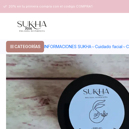
Inicio
Cuidado facial
Piel madura
Crema de rostro piel madura
20% en tu primera compra con el codigo COMPRA1
CATEGORÍAS
INFORMACIONES SUKHA
Cuidado facial
C