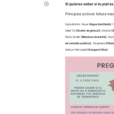
Si quieres saber si tu piel 
Principios activos
: tintura ma
Ingredientes
: Aqua
(Agua destilada)
, 
Seed Oil
(Aceite
de girasol)
, Alcohol
(A
Parkii Butter
(Manteca de karité)
, Styr
de centella asiática)
, Tocopherol
(Vita
Sodium Benzoate
(Geogard Ultra)
.