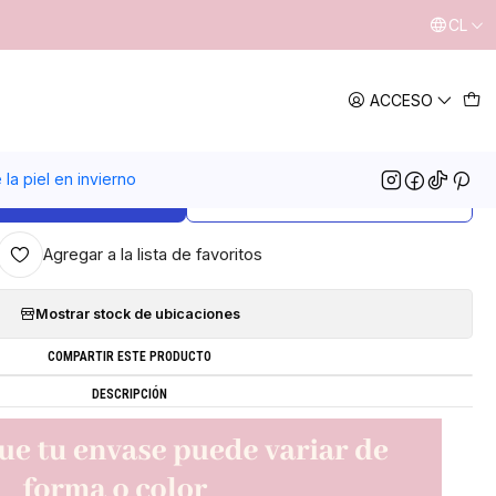
CL
|
ACCESO
ma de rostro piel madura
5.0
6 reseñas
la piel en invierno
GREGAR AL CARRO
COMPRAR AHORA
Agregar a la lista de favoritos
Mostrar stock de ubicaciones
COMPARTIR ESTE PRODUCTO
DESCRIPCIÓN