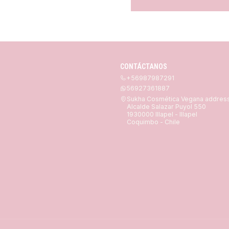
CONTÁCTANOS
+56987987291
56927361887
Sukha Cosmética Vegana addres
Alcalde Salazar Puyol 550
1930000 Illapel - Illapel
Coquimbo - Chile