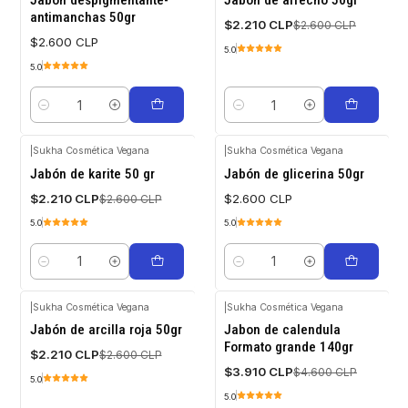
Jabón despigmentante-
Jabón de afrecho 50gr
OFF
antimanchas 50gr
$2.210 CLP
$2.600 CLP
$2.600 CLP
5.0
5.0
Quantity
Quantity
|
Sukha Cosmética Vegana
|
Sukha Cosmética Vegana
-15%
Jabón de karite 50 gr
Jabón de glicerina 50gr
OFF
$2.210 CLP
$2.600 CLP
$2.600 CLP
5.0
5.0
Quantity
Quantity
|
Sukha Cosmética Vegana
|
Sukha Cosmética Vegana
-15%
-15%
Jabón de arcilla roja 50gr
Jabon de calendula
OFF
OFF
Formato grande 140gr
$2.210 CLP
$2.600 CLP
$3.910 CLP
$4.600 CLP
5.0
5.0