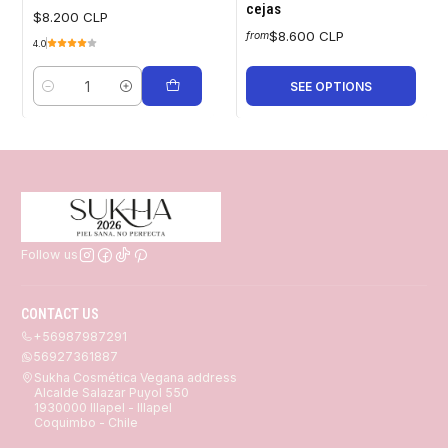
cejas
$8.200 CLP
$8.600 CLP
from
4.0
SEE OPTIONS
Quantity
Follow us
CONTACT US
+56987987291
56927361887
Sukha Cosmética Vegana address
Alcalde Salazar Puyol 550
1930000 Illapel - Illapel
Coquimbo - Chile