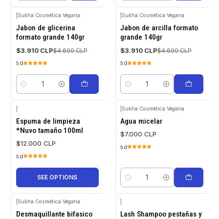
|
Sukha Cosmética Vegana
|
Sukha Cosmética Vegana
-15%
-15%
Jabon de glicerina
Jabon de arcilla formato
OFF
OFF
formato grande 140gr
grande 140gr
$3.910 CLP
$3.910 CLP
$4.600 CLP
$4.600 CLP
5.0
5.0
Quantity
Quantity
|
|
Sukha Cosmética Vegana
Espuma de limpieza
Agua micelar
*Nuvo tamaño 100ml
$7.000 CLP
$12.000 CLP
5.0
5.0
SEE OPTIONS
Quantity
|
Sukha Cosmética Vegana
|
Desmaquillante bifasico
Lash Shampoo pestañas y