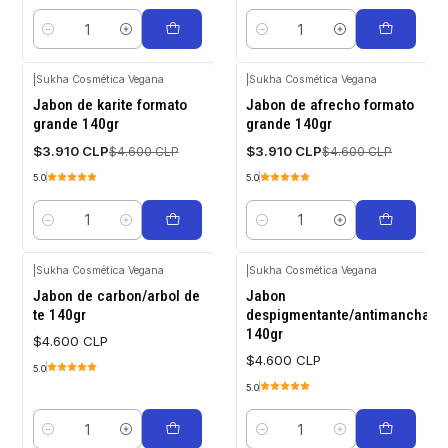
Quantity
Quantity
|
Sukha Cosmética Vegana
|
Sukha Cosmética Vegana
-15%
-15%
Jabon de karite formato
Jabon de afrecho formato
OFF
OFF
grande 140gr
grande 140gr
$3.910 CLP
$3.910 CLP
$4.600 CLP
$4.600 CLP
5.0
5.0
Quantity
Quantity
|
Sukha Cosmética Vegana
|
Sukha Cosmética Vegana
Jabon de carbon/arbol de
Jabon
te 140gr
despigmentante/antimanchas
140gr
$4.600 CLP
$4.600 CLP
5.0
5.0
Quantity
Quantity