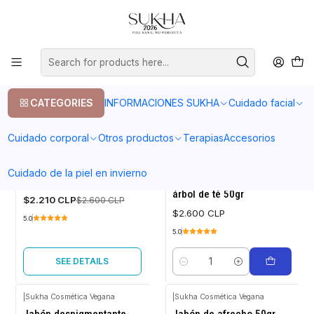
20% en tu primera compra con el codigo COMPRA1
Home
Cuidado facial
Limpieza de rostro
Limpieza de rostro
CATEGORIES
INFORMACIONES SUKHA
Cuidado facial
FILTERS
Cuidado corporal
Otros productos
Terapias
Accesorios
|
Sukha Cosmética Vegana
|
Sukha Cosmética Vegana
Cuidado de la piel en invierno
-15%
Jabón de calendula 50gr
Jabón carbón vegetal/
OFF
árbol de té 50gr
$2.210 CLP
$2.600 CLP
Out of stock
$2.600 CLP
5.0
5.0
SEE DETAILS
Quantity
|
Sukha Cosmética Vegana
|
Sukha Cosmética Vegana
-15%