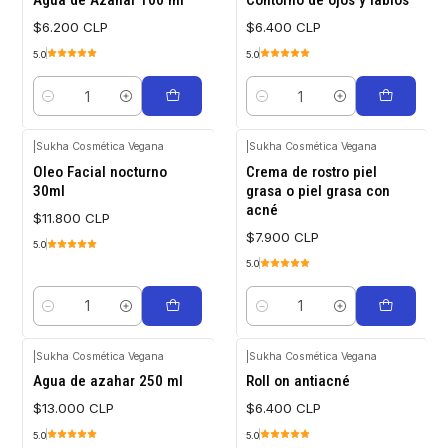
Agua de Azahar 100 ml
Contorno de ojos y labios
$6.200 CLP
$6.400 CLP
5.0
5.0
Quantity
Quantity
|
Sukha Cosmética Vegana
|
Sukha Cosmética Vegana
Oleo Facial nocturno
Crema de rostro piel
30ml
grasa o piel grasa con
acné
$11.800 CLP
$7.900 CLP
5.0
5.0
Quantity
Quantity
|
Sukha Cosmética Vegana
|
Sukha Cosmética Vegana
Out of stock
Agua de azahar 250 ml
Roll on antiacné
$13.000 CLP
$6.400 CLP
5.0
5.0