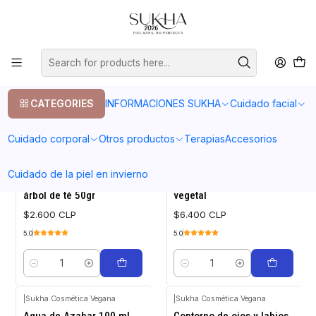
20% en tu primera compra con el codigo COMPRA1
Home
Cuidado facial
Piel grasa
Piel grasa
CATEGORIES
INFORMACIONES SUKHA
Cuidado facial
FILTERS
Cuidado corporal
Otros productos
Terapias
Accesorios
|
Sukha Cosmética Vegana
|
Sukha Cosmética Vegana
Cuidado de la piel en invierno
Jabón carbón vegetal/
Crema exfoliante carbón
árbol de té 50gr
vegetal
$2.600 CLP
$6.400 CLP
5.0
5.0
Quantity
Quantity
|
Sukha Cosmética Vegana
|
Sukha Cosmética Vegana