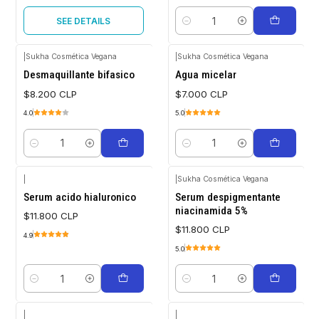
SEE DETAILS
Quantity
|
Sukha Cosmética Vegana
|
Sukha Cosmética Vegana
Desmaquillante bifasico
Agua micelar
$8.200 CLP
$7.000 CLP
4.0
5.0
Quantity
Quantity
|
|
Sukha Cosmética Vegana
Serum acido hialuronico
Serum despigmentante
niacinamida 5%
$11.800 CLP
$11.800 CLP
4.9
5.0
Quantity
Quantity
|
|