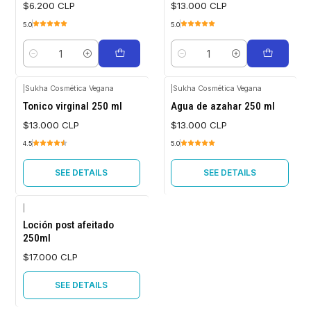
$6.200 CLP
$13.000 CLP
5.0
5.0
Quantity
Quantity
|
Sukha Cosmética Vegana
|
Sukha Cosmética Vegana
Out of stock
Out of stock
Tonico virginal 250 ml
Agua de azahar 250 ml
$13.000 CLP
$13.000 CLP
4.5
5.0
SEE DETAILS
SEE DETAILS
|
Out of stock
Loción post afeitado
250ml
$17.000 CLP
SEE DETAILS