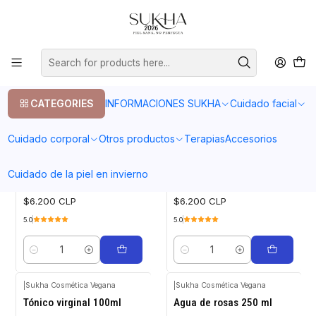
20% en tu primera compra con el codigo COMPRA1
Home
Cuidado facial
Tonicos
Tonicos
CATEGORIES
INFORMACIONES SUKHA
Cuidado facial
FILTERS
Cuidado corporal
Otros productos
Terapias
Accesorios
|
Sukha Cosmética Vegana
|
Sukha Cosmética Vegana
Cuidado de la piel en invierno
Agua de rosas 100ml
Agua de Azahar 100 ml
$6.200 CLP
$6.200 CLP
5.0
5.0
Quantity
Quantity
|
Sukha Cosmética Vegana
|
Sukha Cosmética Vegana
Tónico virginal 100ml
Agua de rosas 250 ml