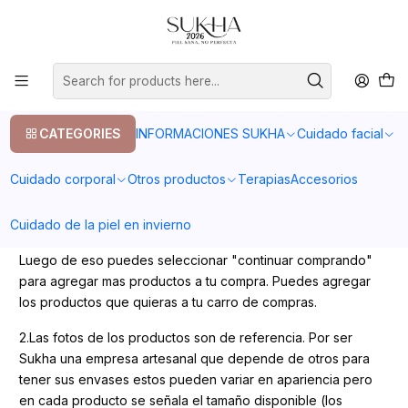
20% en tu primera compra con el codigo COMPRA1
Home
Pasos y opciones para comprar
Pasos y opciones para comprar
CATEGORIES
INFORMACIONES SUKHA
Cuidado facial
Cuidado corporal
Otros productos
Terapias
Accesorios
COMO COMPRAR EN LA PAGINA WEB
1.Para compras web debes ingresar a la foto del producto
Cuidado de la piel en invierno
que desees y seleccionar "Agregar al carro de compras".
Luego de eso puedes seleccionar "continuar comprando"
para agregar mas productos a tu compra. Puedes agregar
los productos que quieras a tu carro de compras.
2.Las fotos de los productos son de referencia. Por ser
Sukha una empresa artesanal que depende de otros para
tener sus envases estos pueden variar en apariencia pero
en cada producto se señala el tamaño disponible (los