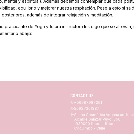
o, mental y espiritual). Además debemos contemplar que cada postur
ilidad, equilibrio y mejorar nuestra respiración. Pese a esto si sal
 posteriores, además de integrar relajación y meditación.
 practicante de Yoga y futura instructora les digo que se atrevan, no
mentario abajito.
CONTACT US
+56987987291
56927361887
Sukha Cosmética Vegana addres
Alcalde Salazar Puyol 550
1930000 Illapel - Illapel
Coquimbo - Chile