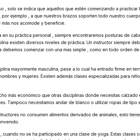
so , solo se indica que aquellos que estén comenzando a practicar
or ejemplo , a que nuestros brazos soporten todo nuestro cuerpo. 
e más nos acomode y beneficie.
a en su práctica personal , siempre encontraremos posturas de ca
na existen diversos niveles de práctica. Un instructor siempre debe
ada debemos comenzar con una mas simple , como en todo orden de 
plina mayormente masculina, pese a lo cual ha entrado firme en ter
 hombres y mujeres. Existen además clases especializadas para ni
cho más económico que otras disciplinas donde necesitas calzado e
les. Tampoco necesitamos andar de blanco o utilizar ropas de tipo 
nstructores no consumen alimentos derivados de animales, esto tiene
ienvenido.
cuando no se ha participado en una clase de yoga. Estas clases con