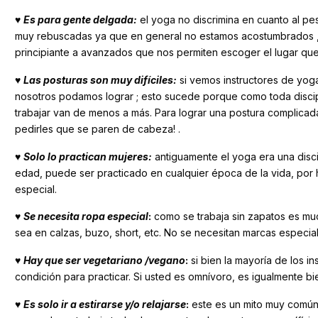
♥
Es para gente delgada:
el yoga no discrimina en cuanto al pe
muy rebuscadas ya que en general no estamos acostumbrados , p
principiante a avanzados que nos permiten escoger el lugar qu
♥
Las posturas son muy difíciles:
si vemos instructores de yog
nosotros podamos lograr ; esto sucede porque como toda discipli
trabajar van de menos a más. Para lograr una postura complic
pedirles que se paren de cabeza! .
♥
Solo lo practican mujeres:
antiguamente el yoga era una disci
edad, puede ser practicado en cualquier época de la vida, por
especial.
♥
Se necesita ropa especial
:
como se trabaja sin zapatos es mu
sea en calzas, buzo, short, etc. No se necesitan marcas especia
♥
Hay que ser vegetariano /vegano
:
si bien la mayoría de los i
condición para practicar. Si usted es omnívoro, es igualmente b
♥
Es solo ir a estirarse y/o relajarse
:
este es un mito muy común, 