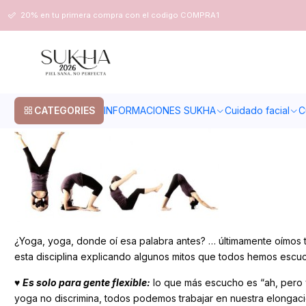
Home
Blog
Mitos del Yoga
20% en tu primera compra con el codigo COMPRA1
Mitos del Yoga
CATEGORIES
INFORMACIONES SUKHA
Cuidado facial
C
¿Yoga, yoga, donde oí esa palabra antes? … últimamente oímos 
esta disciplina explicando algunos mitos que todos hemos escuc
♥
Es solo para gente flexible:
lo que más escucho es “ah, pero yo 
yoga no discrimina, todos podemos trabajar en nuestra elongación