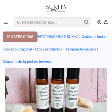
20% en tu primera compra con el codigo COMPRA1
Inicio
Otros productos
Relajación
Pack Roll on Aromaterapia y Flores de Bach
CATEGORÍAS
INFORMACIONES SUKHA
Cuidado facial
Cuidado corporal
Otros productos
Terapias
Accesorios
Cuidado de la piel en invierno