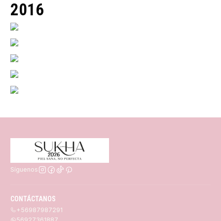
2016
Síguenos
CONTÁCTANOS
+56987987291
56927361887