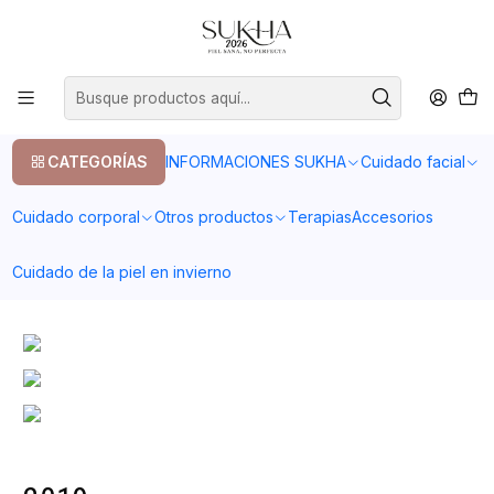
20% en tu primera compra con el codigo COMPRA1
Inicio
Participaciones en ferias y eventos
Participaciones en ferias y eventos
CATEGORÍAS
INFORMACIONES SUKHA
Cuidado facial
Cuidado corporal
Otros productos
Terapias
Accesorios
2022
Cuidado de la piel en invierno