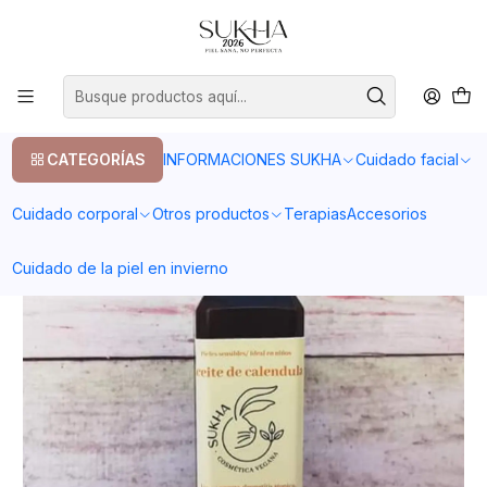
20% en tu primera compra con el codigo COMPRA1
Inicio
Otros productos
Embarazo/primera infancia
Aceite de calendula
CATEGORÍAS
INFORMACIONES SUKHA
Cuidado facial
Cuidado corporal
Otros productos
Terapias
Accesorios
Cuidado de la piel en invierno