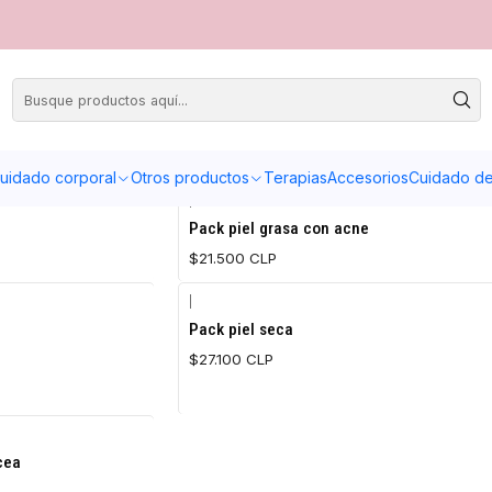
uidado corporal
Otros productos
Terapias
Accesorios
Cuidado de 
|
Agotado
Pack piel grasa con acne
$21.500 CLP
|
Agotado
Pack piel seca
$27.100 CLP
cea