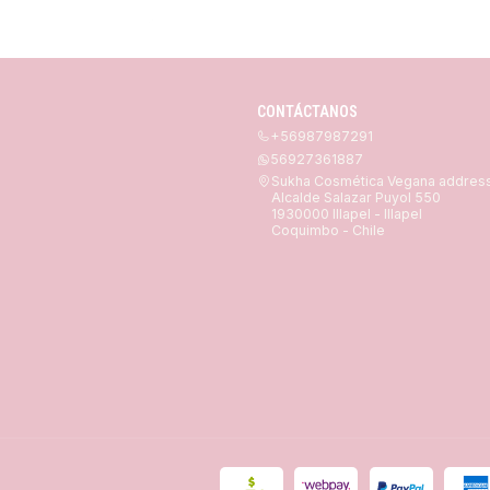
CONTÁCTANOS
+56987987291
56927361887
Sukha Cosmética Vegana addres
Alcalde Salazar Puyol 550
1930000 Illapel - Illapel
Coquimbo - Chile