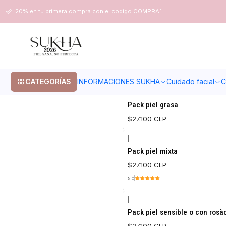
Inicio
Packs
20% en tu primera compra con el codigo COMPRA1
Packs
CATEGORÍAS
INFORMACIONES SUKHA
Cuidado facial
C
|
Agotado
Pack piel grasa
$27.100 CLP
|
Agotado
Pack piel mixta
$27.100 CLP
5.0
|
Agotado
Pack piel sensible o con rosà
$27.100 CLP