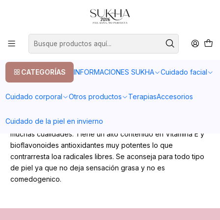
20% en tu primera compra con el codigo COMPRA1
Inicio
Aceite de Pepita de Uva
Aceite de Pepita de Uva
CATEGORÍAS
INFORMACIONES SUKHA
Cuidado facial
Cuidado corporal
Otros productos
Terapias
Accesorios
Posee un 70% de acido graso esencial alfa-linoleico
(omega 6) y un 18% de ácido oleico (omega-9) lo que
Cuidado de la piel en invierno
ayuda a ralentizar el envejecimiento de la piel, entre otras
muchas cualidades. Tiene un alto contenido en Vitamina E y
bioflavonoides antioxidantes muy potentes lo que
contrarresta loa radicales libres. Se aconseja para todo tipo
de piel ya que no deja sensación grasa y no es
comedogenico.