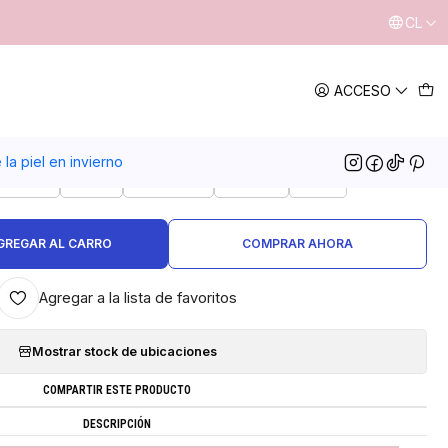
CL
|
ACCESO
ma corporal humectante
AROMA
la piel en invierno
lavanda
Café
Almendra
Mango
Miel
GREGAR AL CARRO
COMPRAR AHORA
Agregar a la lista de favoritos
Mostrar stock de ubicaciones
COMPARTIR ESTE PRODUCTO
DESCRIPCIÓN