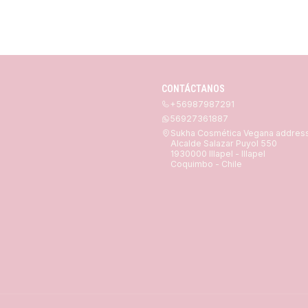
CONTÁCTANOS
+56987987291
56927361887
Sukha Cosmética Vegana addres
Alcalde Salazar Puyol 550
1930000 Illapel - Illapel
Coquimbo - Chile