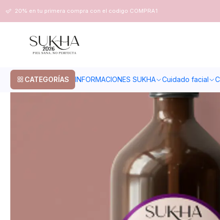
Inicio
Cuidado corporal
Cremas
Crema corporal humectante
20% en tu primera compra con el codigo COMPRA1
CATEGORÍAS
INFORMACIONES SUKHA
Cuidado facial
C