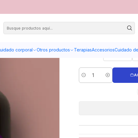
Cre
uidado corporal
Otros productos
Terapias
Accesorios
Cuidado de 
Sin aroma
A
Cantidad