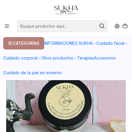
20% en tu primera compra con el codigo COMPRA1
Inicio
Cuidado facial
Piel sensible y/o con rosácea
Crema de rostro piel mixta o mixta sensible
CATEGORÍAS
INFORMACIONES SUKHA
Cuidado facial
Cuidado corporal
Otros productos
Terapias
Accesorios
Cuidado de la piel en invierno