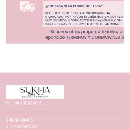
Síguenos
CONTÁCTANOS
+56987987291