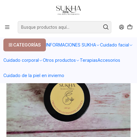
20% en tu primera compra con el codigo COMPRA1
Inicio
Cuidado corporal
Cremas
Crema para dermatitis atópica
CATEGORÍAS
INFORMACIONES SUKHA
Cuidado facial
Cuidado corporal
Otros productos
Terapias
Accesorios
Cuidado de la piel en invierno