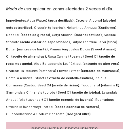
Modo de uso
: aplicar en zonas afectadas 2 veces al día.
Ingredientes:Aqua (Water)
(agua destilada)
, Cetearyl Alcohol
(alcohol
cetoestearílico)
, Glycerin
(glicerina)
, Helianthus Annuus (Sunflower)
Seed Oil
(aceite de girasol)
, Cetyl Alcohol
(alcohol cetílico)
, Sodium
Stearate
(ácido esteárico saponificado)
, Butyrospermum Parkii (Shea)
Butter
(manteca de karité),
Prunus Amygdalus Dulcis (Sweet Almond)
Oil
(aceite de almendras)
, Rosa Canina (Rosehip) Seed Oil
(aceite de
rosa mosqueta)
, Aloe Barbadensis Leaf Extract
(extracto de aloe vera)
,
Chamomilla Recutita (Matricaria) Flower Extract
(extracto de manzanilla)
,
Centella Asiatica Extract
(extracto de centella asiática)
, Ricinus
Communis (Castor) Seed Oil
(aceite de ricino)
, Tocopherol
(vitamina E)
,
Simmondsia Chinensis (Jojoba) Seed Oil
(aceite de jojoba)
, Lavandula
Angustifolia (Lavender) Oil
(aceite esencial de lavanda)
, Rosmarinus
Officinalis (Rosemary) Leaf Oil
(aceite esencial de romero)
,
Gluconolactone & Sodium Benzoate
(Geogard Ultra)
.