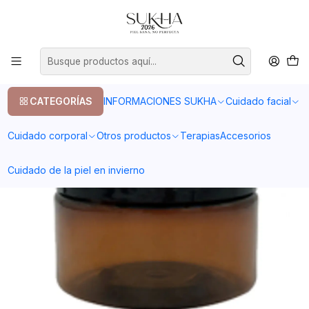
20% en tu primera compra con el codigo COMPRA1
Inicio
Cuidado corporal
Psoriasis
Crema para psoriasis 250 gr
CATEGORÍAS
INFORMACIONES SUKHA
Cuidado facial
Cuidado corporal
Otros productos
Terapias
Accesorios
Cuidado de la piel en invierno