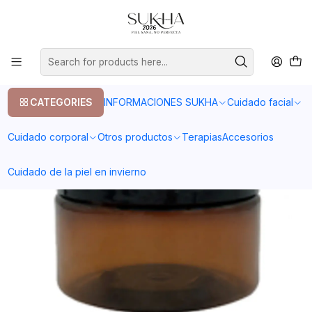
20% en tu primera compra con el codigo COMPRA1
Home
Cuidado corporal
Psoriasis
Crema para psoriasis 250 gr
CATEGORIES
INFORMACIONES SUKHA
Cuidado facial
Cuidado corporal
Otros productos
Terapias
Accesorios
Cuidado de la piel en invierno