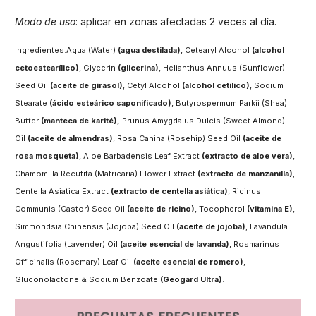
Modo de uso
: aplicar en zonas afectadas 2 veces al día.
Ingredientes:Aqua (Water)
(agua destilada)
, Cetearyl Alcohol
(alcohol
cetoestearílico)
, Glycerin
(glicerina)
, Helianthus Annuus (Sunflower)
Seed Oil
(aceite de girasol)
, Cetyl Alcohol
(alcohol cetílico)
, Sodium
Stearate
(ácido esteárico saponificado)
, Butyrospermum Parkii (Shea)
Butter
(manteca de karité),
Prunus Amygdalus Dulcis (Sweet Almond)
Oil
(aceite de almendras)
, Rosa Canina (Rosehip) Seed Oil
(aceite de
rosa mosqueta)
, Aloe Barbadensis Leaf Extract
(extracto de aloe vera)
,
Chamomilla Recutita (Matricaria) Flower Extract
(extracto de manzanilla)
,
Centella Asiatica Extract
(extracto de centella asiática)
, Ricinus
Communis (Castor) Seed Oil
(aceite de ricino)
, Tocopherol
(vitamina E)
,
Simmondsia Chinensis (Jojoba) Seed Oil
(aceite de jojoba)
, Lavandula
Angustifolia (Lavender) Oil
(aceite esencial de lavanda)
, Rosmarinus
Officinalis (Rosemary) Leaf Oil
(aceite esencial de romero)
,
Gluconolactone & Sodium Benzoate
(Geogard Ultra)
.