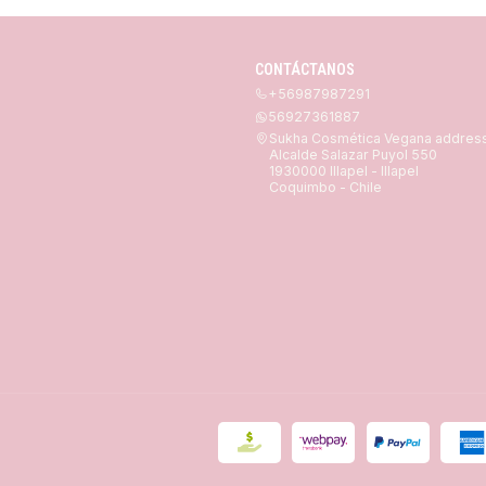
CONTÁCTANOS
+56987987291
56927361887
Sukha Cosmética Vegana addres
Alcalde Salazar Puyol 550
1930000 Illapel - Illapel
Coquimbo - Chile