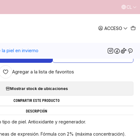
CL
|
ACCESO
erum acido hialuronico
4.9
11 reseñas
la piel en invierno
GREGAR AL CARRO
COMPRAR AHORA
Agregar a la lista de favoritos
Mostrar stock de ubicaciones
COMPARTIR ESTE PRODUCTO
DESCRIPCIÓN
 tipo de piel. Antioxidante y regenerador.
líneas de expresión. Fórmula con 2% (máxima concentración).