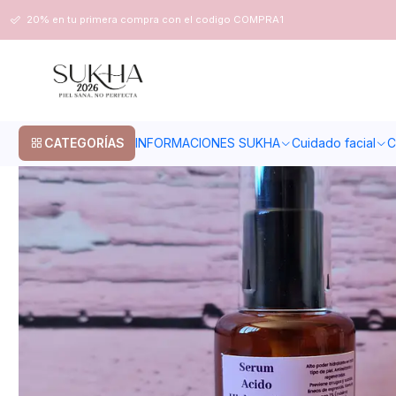
Inicio
Cuidado facial
Piel grasa
Serum acido hialuronico
20% en tu primera compra con el codigo COMPRA1
CATEGORÍAS
INFORMACIONES SUKHA
Cuidado facial
C