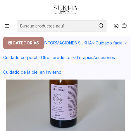
20% en tu primera compra con el codigo COMPRA1
Inicio
Cuidado facial
Piel grasa
Oleo Facial nocturno 30ml
CATEGORÍAS
INFORMACIONES SUKHA
Cuidado facial
Cuidado corporal
Otros productos
Terapias
Accesorios
Cuidado de la piel en invierno