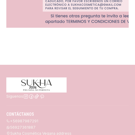
Síguenos
CONTÁCTANOS
+56987987291
56927361887
Sukha Cosmética Vegana address