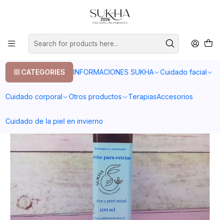
20% en tu primera compra con el codigo COMPRA1
Home
Otros productos
Embarazo/primera infancia
Aceite para estrías. Pre-post natal.
CATEGORIES
INFORMACIONES SUKHA
Cuidado facial
Cuidado corporal
Otros productos
Terapias
Accesorios
Cuidado de la piel en invierno