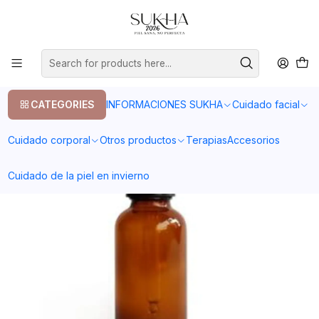
20% en tu primera compra con el codigo COMPRA1
Home
Cuidado corporal
Aceites
Aceite de cuticulas para manicuristas 50ml (pack de 6)
CATEGORIES
INFORMACIONES SUKHA
Cuidado facial
Cuidado corporal
Otros productos
Terapias
Accesorios
Cuidado de la piel en invierno