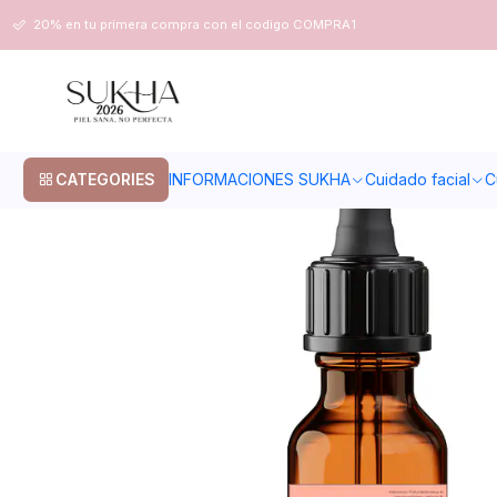
Home
Cuidado corporal
Aceites
Aceite de jojoba 50ml
20% en tu primera compra con el codigo COMPRA1
CATEGORIES
INFORMACIONES SUKHA
Cuidado facial
C