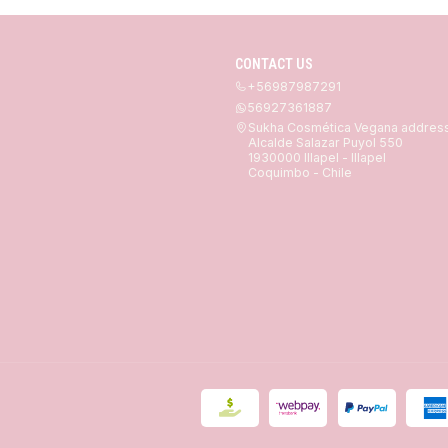
CONTACT US
+56987987291
56927361887
Sukha Cosmética Vegana addres
Alcalde Salazar Puyol 550
1930000 Illapel - Illapel
Coquimbo - Chile