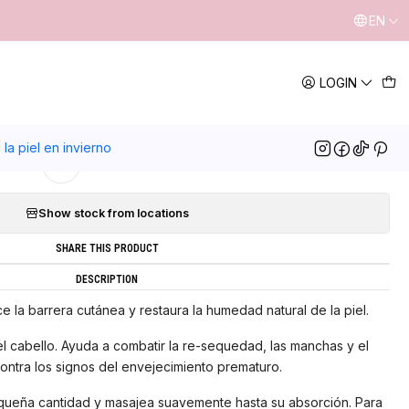
EN
|
LOGIN
Aceite de jojoba 50ml
5.0
1 review
la piel en invierno
Add to Wishlist
Show stock from locations
SHARE THIS PRODUCT
DESCRIPTION
e la barrera cutánea y restaura la humedad natural de la piel.
el cabello. Ayuda a combatir la re-sequedad, las manchas y el
ontra los signos del envejecimiento prematuro.
ueña cantidad y masajea suavemente hasta su absorción. Para