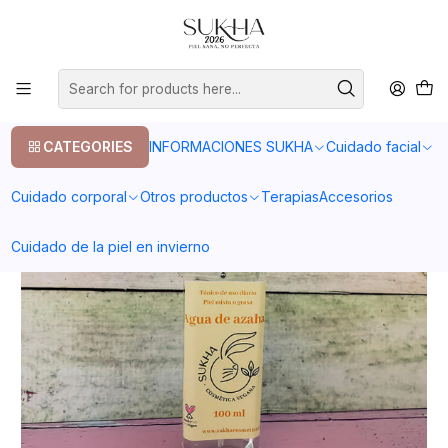
20% en tu primera compra con el codigo COMPRA1
Home
Cuidado facial
Piel grasa
Agua de Azahar 100 ml
CATEGORIES
INFORMACIONES SUKHA
Cuidado facial
Cuidado corporal
Otros productos
Terapias
Accesorios
Cuidado de la piel en invierno