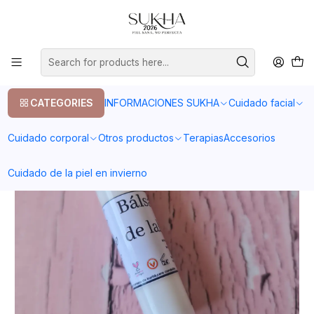
20% en tu primera compra con el codigo COMPRA1
Home
Cuidado facial
Labios
Bálsamo labial neutro filtro UV 30
CATEGORIES
INFORMACIONES SUKHA
Cuidado facial
Cuidado corporal
Otros productos
Terapias
Accesorios
Cuidado de la piel en invierno