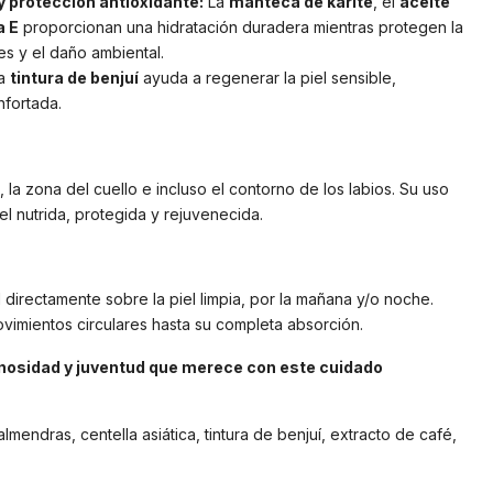
y protección antioxidante:
La
manteca de karité
, el
aceite
a E
proporcionan una hidratación duradera mientras protegen la
res y el daño ambiental.
a
tintura de benjuí
ayuda a regenerar la piel sensible,
fortada.
, la zona del cuello e incluso el contorno de los labios. Su uso
el nutrida, protegida y rejuvenecida.
directamente sobre la piel limpia, por la mañana y/o noche.
imientos circulares hasta su completa absorción.
minosidad y juventud que merece con este cuidado
almendras, centella asiática, tintura de benjuí, extracto de café,