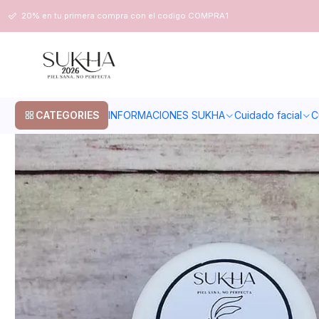
Home
Cuidado facial
Piel grasa
Contorno de ojos y labios
20% en tu primera compra con el codigo COMPRA1
CATEGORIES
INFORMACIONES SUKHA
Cuidado facial
C