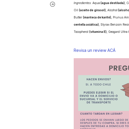
Ingredientes
: Aqua
(agua destilada)
, C
Oil
(aceite de
girasol)
, Alcohol
(alcohol
Butter
(manteca de karité)
, Prunus Am
centella asiática)
, Styrax Benzoin Resi
Tocopherol
(vitamina E)
, Geogard Ultra
Revisa un review ACÁ