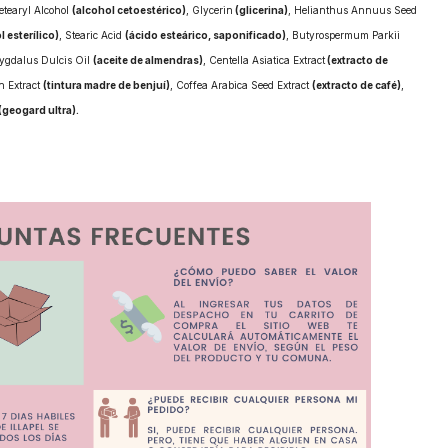
etearyl Alcohol
(alcohol cetoestérico)
, Glycerin
(glicerina)
, Helianthus Annuus Seed
 esterílico)
, Stearic Acid
(ácido esteárico, saponificado)
, Butyrospermum Parkii
ygdalus Dulcis Oil
(aceite de almendras)
, Centella Asiatica Extract
(extracto de
n Extract
(tintura madre de benjuí)
, Coffea Arabica Seed Extract
(extracto de café)
,
(geogard ultra).