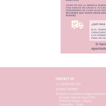
CONTACT US
+56987987291
56927361887
Sukha Cosmética Vegana addres
Alcalde Salazar Puyol 550
1930000 Illapel - Illapel
Coquimbo - Chile