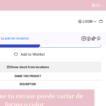
EN
|
LOGIN
ntorno de ojos y labios
5.0
17 reviews
la piel en invierno
ADD TO CART
BUY NOW
Add to Wishlist
Show stock from locations
SHARE THIS PRODUCT
DESCRIPTION