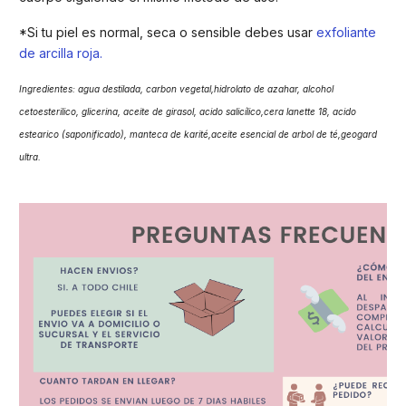
*Si tu piel es normal, seca o sensible debes usar
exfoliante
de arcilla roja.
Ingredientes: agua destilada, carbon vegetal,hidrolato de azahar, alcohol
cetoesterilico, glicerina, aceite de girasol, acido salicílico,cera lanette 18, acido
estearico (saponificado), manteca de karité,aceite esencial de arbol de té,geogard
ultra.