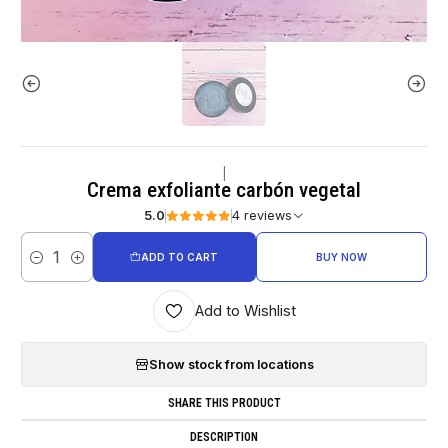
|
Crema exfoliante carbón vegetal
5.0
4 reviews
ADD TO CART
BUY NOW
Quantity
Add to Wishlist
Show stock from locations
SHARE THIS PRODUCT
DESCRIPTION