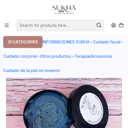
20% en tu primera compra con el codigo COMPRA1
Home
Cuidado facial
Piel grasa
Crema exfoliante carbón vegetal
CATEGORIES
INFORMACIONES SUKHA
Cuidado facial
Cuidado corporal
Otros productos
Terapias
Accesorios
Cuidado de la piel en invierno