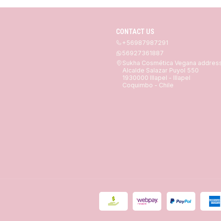
CONTACT US
+56987987291
56927361887
Sukha Cosmética Vegana addres
Alcalde Salazar Puyol 550
1930000 Illapel - Illapel
Coquimbo - Chile