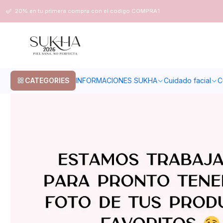
Home
Cuidado facial
Piel mixta
Pack piel mixta
20% en tu primera compra con el codigo COMPRA1
CATEGORIES
INFORMACIONES SUKHA
Cuidado facial
C