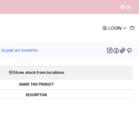
EN
|
LOGIN
Pack piel mixta
5.0
1 review
la piel en invierno
Add to Wishlist
Show stock from locations
SHARE THIS PRODUCT
DESCRIPTION