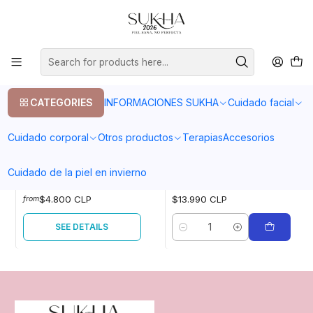
20% en tu primera compra con el codigo COMPRA1
Home
Pestañas
Pestañas
CATEGORIES
INFORMACIONES SUKHA
Cuidado facial
FILTERS
Cuidado corporal
Otros productos
Terapias
Accesorios
|
Sukha Cosmética Vegana
|
Sukha Cosmética Vegana
Cuidado de la piel en invierno
Out of stock
Aceite de ricino
Serum de pestañas
$4.800 CLP
$13.990 CLP
from
SEE DETAILS
Quantity