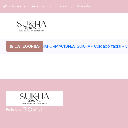
Home
post
20% en tu primera compra con el codigo COMPRA1
PUBLISHED ON 6/25/2023
post
CATEGORIES
INFORMACIONES SUKHA
Cuidado facial
C
Follow us