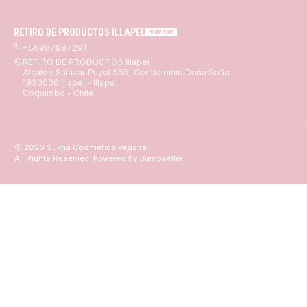
RETIRO DE PRODUCTOS ILLAPEL
PICKUP POINT
+56987987291
RETIRO DE PRODUCTOS Illapel
Alcalde Salazar Puyol 550, Condominio Doña Sofia
1930000 Illapel - Illapel
Coquimbo - Chile
2026 Sukha Cosmética Vegana.
All Rights Reserved.
Powered by Jumpseller
.