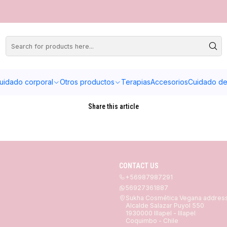
uidado corporal
Otros productos
Terapias
Accesorios
Cuidado de 
Share this article
CONTACT US
+56987987291
56927361887
Sukha Cosmética Vegana addres
Alcalde Salazar Puyol 550
1930000 Illapel - Illapel
Coquimbo - Chile