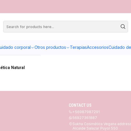
uidado corporal
Otros productos
Terapias
Accesorios
Cuidado de 
ética Natural
CONTACT US
+56987987291
56927361887
Sukha Cosmética Vegana addres
Alcalde Salazar Puyol 550