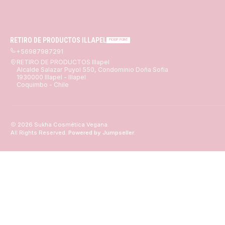
RETIRO DE PRODUCTOS ILLAPEL
PICKUP POINT
+56987987291
RETIRO DE PRODUCTOS Illapel
Alcalde Salazar Puyol 550, Condominio Doña Sofia
1930000 Illapel - Illapel
Coquimbo - Chile
2026 Sukha Cosmética Vegana.
All Rights Reserved.
Powered by Jumpseller
.