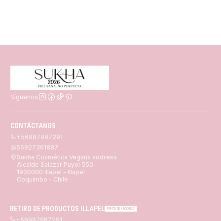
Síguenos
CONTÁCTANOS
+56987987291
56927361887
Sukha Cosmética Vegana address
Alcalde Salazar Puyol 550
1930000 Illapel - Illapel
Coquimbo - Chile
RETIRO DE PRODUCTOS ILLAPEL
PUNTO DE RECOGIDA
+56987987291