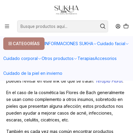
20% en tu primera compra con el codigo COMPRA1
Inicio
Blog
Flores de Bach en Cosmética
Flores de Bach en Cosmética
CATEGORÍAS
INFORMACIONES SUKHA
Cuidado facial
Cuidado corporal
Otros productos
Terapias
Accesorios
Hola! hoy les vengo a hablar del uso de las Flores de Bach
en Cosmética y como estas nos pueden ayudar a sanar
Cuidado de la piel en invierno
nuestra piel.Si no conoces mucho sobre las Flores de Bach
puedes revisar en este link de que se tratan:
Terapia Floral
.
En el caso de la cosmética las Flores de Bach generalmente
se usan como complemento a otros insumos, sobretodo en
pieles que presentan alguna afección; estos productos nos
pueden ayudar a mejorar casos de acné, infecciones,
escaras, celulitis, cicatrices, etc.
También es cada vez mas común encontrar productos