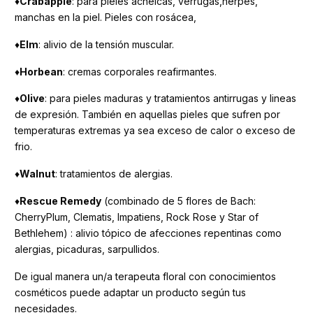
♦
Crabapple
: para pieles acneicas, verrugas,herpes,
manchas en la piel. Pieles con rosácea,
♦
Elm
: alivio de la tensión muscular.
♦
Horbean
: cremas corporales reafirmantes.
♦
Olive
: para pieles maduras y tratamientos antirrugas y lineas
de expresión. También en aquellas pieles que sufren por
temperaturas extremas ya sea exceso de calor o exceso de
frio.
♦
Walnut
: tratamientos de alergias.
♦
Rescue Remedy
(combinado de 5 flores de Bach:
CherryPlum, Clematis, Impatiens, Rock Rose y Star of
Bethlehem) : alivio tópico de afecciones repentinas como
alergias, picaduras, sarpullidos.
De igual manera un/a terapeuta floral con conocimientos
cosméticos puede adaptar un producto según tus
necesidades.