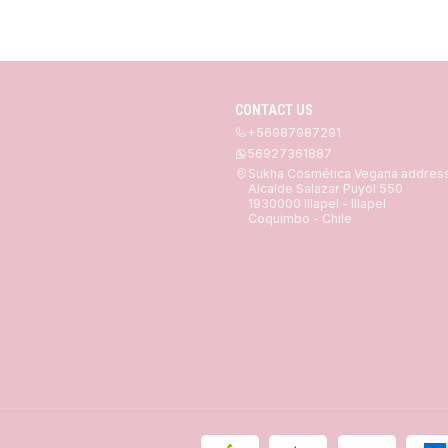
CONTACT US
+56987987291
56927361887
Sukha Cosmética Vegana addres
Alcalde Salazar Puyol 550
1930000 Illapel - Illapel
Coquimbo - Chile