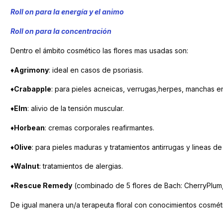
Roll on para la energía y el animo
Roll on para la concentración
Dentro el ámbito cosmético las flores mas usadas son:
♦
Agrimony
: ideal en casos de psoriasis.
♦
Crabapple
: para pieles acneicas, verrugas,herpes, manchas en 
♦
Elm
: alivio de la tensión muscular.
♦
Horbean
: cremas corporales reafirmantes.
♦
Olive
: para pieles maduras y tratamientos antirrugas y lineas
♦
Walnut
: tratamientos de alergias.
♦
Rescue Remedy
(combinado de 5 flores de Bach: CherryPlum, C
De igual manera un/a terapeuta floral con conocimientos cosmé