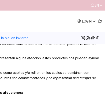
EN
LOGIN
la piel en invierno
 no conoces mucho sobre las Flores de Bach puedes revisar en
 presentan alguna afección; estos productos nos pueden ayudar
 como aceites y/o roll on en los cuales se combinan con
roductos son complementarios y no representan una terapia de
as afecciones: