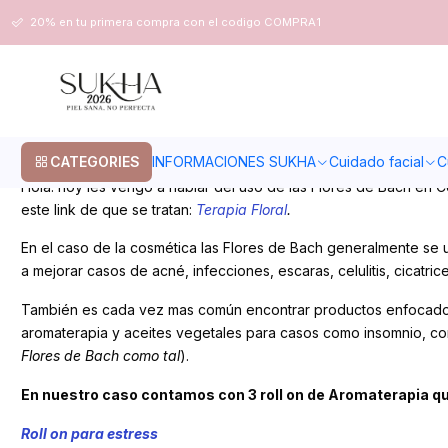
Home
Blog
Flores de Bach en Cosmética
20% en tu primera compra con el codigo COMPRA1
Flores de Bach en Cosmética
CATEGORIES
INFORMACIONES SUKHA
Cuidado facial
C
Hola! hoy les vengo a hablar del uso de las Flores de Bach en
este link de que se tratan:
Terapia Floral
.
En el caso de la cosmética las Flores de Bach generalmente s
a mejorar casos de acné, infecciones, escaras, celulitis, cicatrice
También es cada vez mas común encontrar productos enfocados e
aromaterapia y aceites vegetales para casos como insomnio, co
Flores de Bach como tal
).
En nuestro caso contamos con 3 roll on de Aromaterapia qu
Roll on para estress