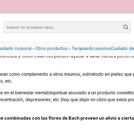
uidado corporal
Otros productos
Terapias
Accesorios
Cuidado de 
 Cosmética y como estas nos pueden ayudar a sanar nuestra piel.Si
e usan como complemento a otros insumos, sobretodo en pieles que
s, etc.
n el bienestar mental/espiritual asociado a un producto cosmético
ncentración, depresiones, etc (
hay que dejar en claro que estos p
e combinadas con las flores de Bach proveen un alivio a ciert