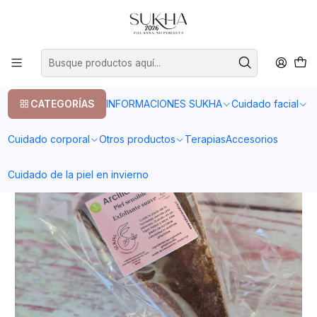
20% en tu primera compra con el codigo COMPRA1
Inicio
Cuidado facial
Limpieza de rostro
Jabon de arcilla formato grande 140gr
CATEGORÍAS
INFORMACIONES SUKHA
Cuidado facial
Cuidado corporal
Otros productos
Terapias
Accesorios
Cuidado de la piel en invierno