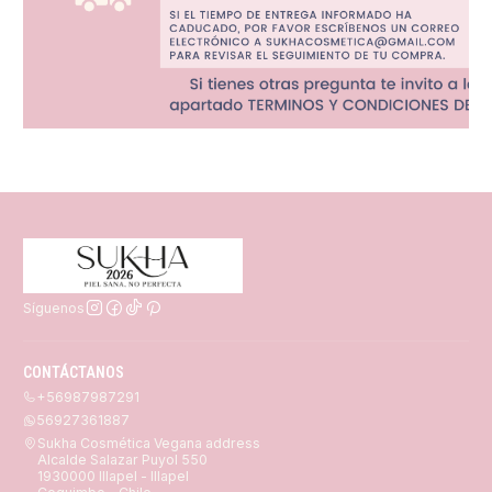
Síguenos
CONTÁCTANOS
+56987987291
56927361887
Sukha Cosmética Vegana address
Alcalde Salazar Puyol 550
1930000 Illapel - Illapel