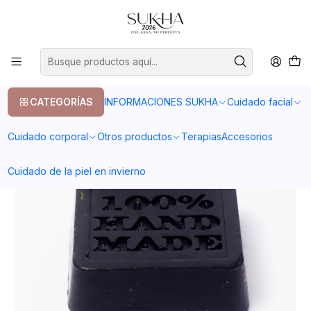
20% en tu primera compra con el codigo COMPRA1
Inicio
Cuidado facial
Piel grasa
Jabón carbón vegetal/árbol de té 50gr
CATEGORÍAS
INFORMACIONES SUKHA
Cuidado facial
Cuidado corporal
Otros productos
Terapias
Accesorios
Cuidado de la piel en invierno