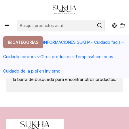
20% en tu primera compra con el codigo COMPRA1
Inicio
Labios
Labios
CATEGORÍAS
INFORMACIONES SUKHA
Cuidado facial
Cuidado corporal
Otros productos
Terapias
Accesorios
Todavía no hay productos disponibles aquí
Cuidado de la piel en invierno
Puedes probar a buscar en otras categorías o utilizar
la barra de búsqueda para encontrar otros productos.