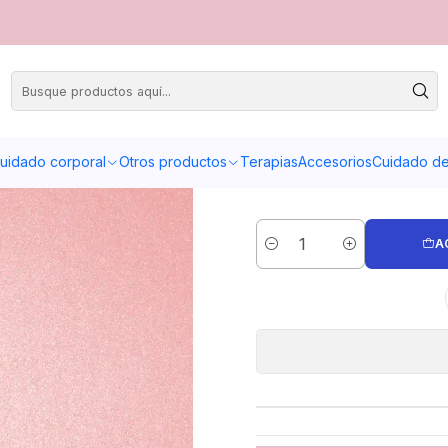
cejas
Lash
uidado corporal
Otros productos
Terapias
Accesorios
Cuidado de 
A
Cantidad