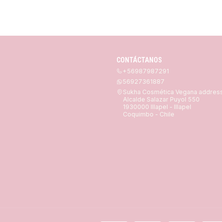
CONTÁCTANOS
+56987987291
56927361887
Sukha Cosmética Vegana addres
Alcalde Salazar Puyol 550
1930000 Illapel - Illapel
Coquimbo - Chile