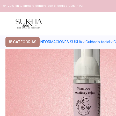
Inicio
Cuidado facial
Limpieza de rostro
Lash Shampoo pestañas y 
20% en tu primera compra con el codigo COMPRA1
CATEGORÍAS
INFORMACIONES SUKHA
Cuidado facial
C