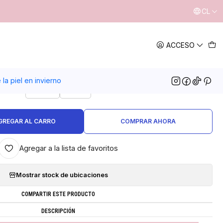
CL
|
ACCESO
 Shampoo pestañas y cejas
TAMAÑO
la piel en invierno
100ml
55ml
GREGAR AL CARRO
COMPRAR AHORA
Agregar a la lista de favoritos
Mostrar stock de ubicaciones
COMPARTIR ESTE PRODUCTO
DESCRIPCIÓN