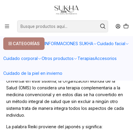
20% en tu primera compra con el codigo COMPRA1
Inicio
Blog
Qué es el Reiki?
Qué es el Reiki?
CATEGORÍAS
INFORMACIONES SUKHA
Cuidado facial
Cuidado corporal
Otros productos
Terapias
Accesorios
Reiki es un método de sanación energética,desarrollado en
Japon por el doctor Mikao Usui,quien cuenta que luego de
Cuidado de la piel en invierno
un retiro de 21 días fue iniciado por la propia Energía
Universal en este sistema; la Organización Mundia de la
Salud (OMS) lo considera una terapia complementaria a la
medicina convencional y en estos días se ha convertido en
un método integral de salud que sin excluir a ningún otro
sistema trata de manera integra todos los aspectos de cada
individuo.
La palabra Reiki proviene del japonés y significa: