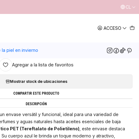
CL
|
ACCESO
OTON 18/410 RIBETEADO ROSA
GREGAR AL CARRO
COMPRAR AHORA
la piel en invierno
Agregar a la lista de favoritos
Mostrar stock de ubicaciones
COMPARTIR ESTE PRODUCTO
DESCRIPCIÓN
un envase versátil y funcional, ideal para una variedad de
rfumes y aguas naturales hasta aceites esenciales de baja
tico PET (Tereftalato de Polietileno)
, este envase destaca
. Su cuerpo azul le brinda un toque moderno y atractivo,