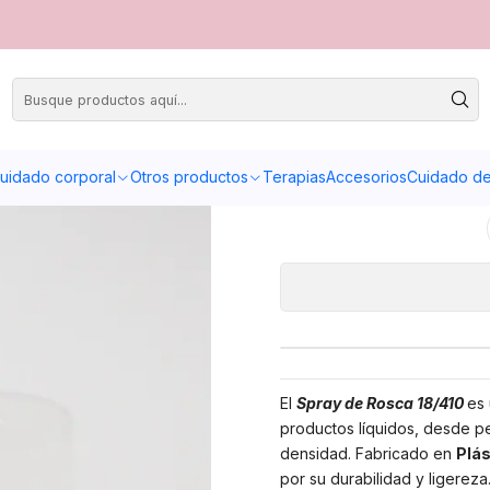
SPRAY B
A
uidado corporal
Otros productos
Terapias
Accesorios
Cuidado de 
Cantidad
El
Spray de Rosca 18/410
es 
productos líquidos, desde pe
densidad. Fabricado en
Plás
por su durabilidad y ligereza