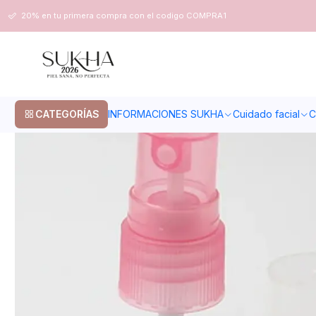
Inicio
Envases
SPRAY BOTON 18/410 RIBETEADO ROSA
20% en tu primera compra con el codigo COMPRA1
CATEGORÍAS
INFORMACIONES SUKHA
Cuidado facial
C