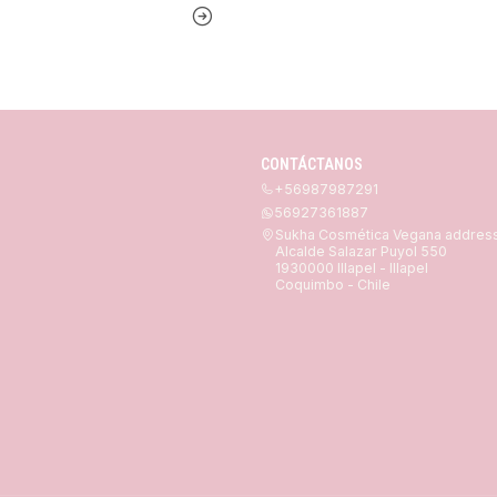
CONTÁCTANOS
+56987987291
56927361887
Sukha Cosmética Vegana addres
Alcalde Salazar Puyol 550
1930000 Illapel - Illapel
Coquimbo - Chile