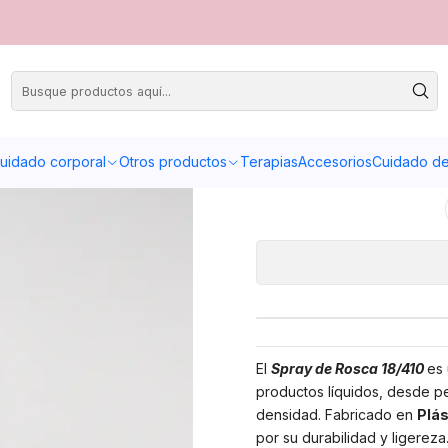
SPRAY B
A
uidado corporal
Otros productos
Terapias
Accesorios
Cuidado de 
Cantidad
El
Spray de Rosca 18/410
es 
productos líquidos, desde pe
densidad. Fabricado en
Plás
por su durabilidad y ligereza