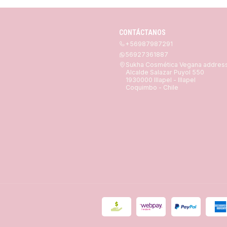
CONTÁCTANOS
+56987987291
56927361887
Sukha Cosmética Vegana addres
Alcalde Salazar Puyol 550
1930000 Illapel - Illapel
Coquimbo - Chile