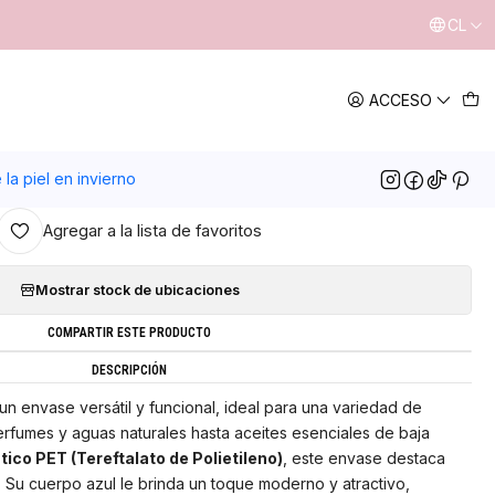
CL
|
ACCESO
OTON 18/410 RIBETEADO AZUL
GREGAR AL CARRO
COMPRAR AHORA
la piel en invierno
Agregar a la lista de favoritos
Mostrar stock de ubicaciones
COMPARTIR ESTE PRODUCTO
DESCRIPCIÓN
un envase versátil y funcional, ideal para una variedad de
rfumes y aguas naturales hasta aceites esenciales de baja
tico PET (Tereftalato de Polietileno)
, este envase destaca
. Su cuerpo azul le brinda un toque moderno y atractivo,