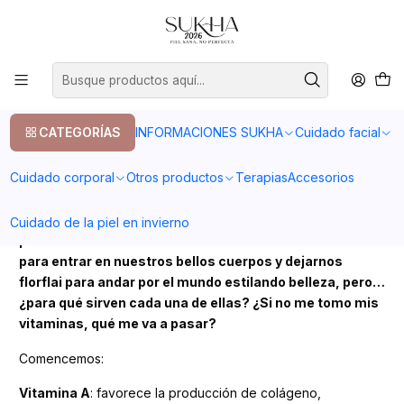
20% en tu primera compra con el codigo COMPRA1
Inicio
Post
Vitaminas que nos ayudan a estar mejor
PUBLICADO EL 26/6/2023
Vitaminas que nos ayudan a estar mejor
CATEGORÍAS
INFORMACIONES SUKHA
Cuidado facial
Post
Cuidado corporal
Otros productos
Terapias
Accesorios
Muchas veces leemos, o escuchamos, que tal o cual
Cuidado de la piel en invierno
producto viene lleno de maravillosas vitaminas listas
para entrar en nuestros bellos cuerpos y dejarnos
florflai para andar por el mundo estilando belleza, pero…
¿para qué sirven cada una de ellas? ¿Si no me tomo mis
vitaminas, qué me va a pasar?
Comencemos:
Vitamina A
: favorece la producción de colágeno,