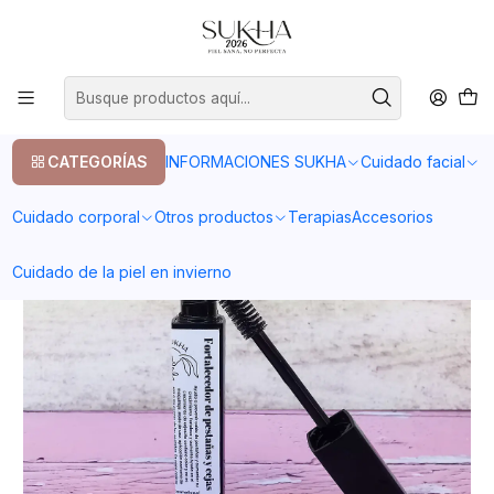
20% en tu primera compra con el codigo COMPRA1
Inicio
Cuidado facial
Pestañas
Fortalecedor de pestañas y cejas
CATEGORÍAS
INFORMACIONES SUKHA
Cuidado facial
Cuidado corporal
Otros productos
Terapias
Accesorios
Cuidado de la piel en invierno