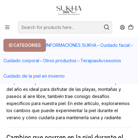
20% en tu primera compra con el codigo COMPRA1
Home
Post
Cuidado de la piel durante el verano
PUBLISHED ON 12/16/2024
Cuidado de la piel durante el verano
CATEGORIES
INFORMACIONES SUKHA
Cuidado facial
Post
Cuidado corporal
Otros productos
Terapias
Accesorios
El verano en Chile es sinónimo de sol intenso, altas
Cuidado de la piel en invierno
temperaturas y actividades al aire libre. Si bien esta época
del año es ideal para disfrutar de las playas, montañas y
paseos al aire libre, también trae consigo desafíos
específicos para nuestra piel. En este artículo, exploraremos
los cambios que puede experimentar la piel durante el
verano y cómo cuidarla para mantenerla sana y radiante.
Cambios que ocurren en la piel durante el