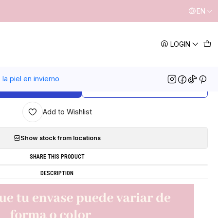
EN
|
LOGIN
lecedor de pestañas y cejas
4.3
3 reviews
la piel en invierno
ADD TO CART
BUY NOW
Add to Wishlist
Show stock from locations
SHARE THIS PRODUCT
DESCRIPTION