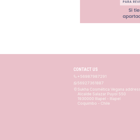
CONTACT US
+56987987291
56927361887
Sukha Cosmética Vegana addres
Alcalde Salazar Puyol 550
1930000 Illapel - Illapel
Coquimbo - Chile