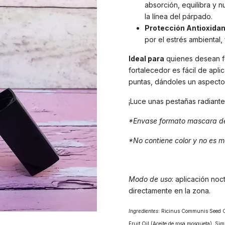
absorción, equilibra y n
la línea del párpado.
Protección Antioxidan
por el estrés ambiental
Ideal para
quienes desean fo
fortalecedor es fácil de aplic
puntas, dándoles un aspecto
¡Luce unas pestañas radiantes
*Envase formato mascara d
*No contiene color y no es ma
Modo de uso
: aplicación noc
directamente en la zona.
Ingredientes
: Ricinus Communis Seed Oi
Fruit Oil (Aceite de rosa mosqueta), Si