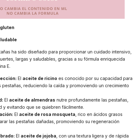
 gluten
aludable
tañas ha sido diseñado para proporcionar un cuidado intensivo,
rtes, largas y saludables, gracias a su fórmula enriquecida
ina E.
tección:
El
aceite de ricino
es conocido por su capacidad para
as pestañas, reduciendo la caída y promoviendo un crecimiento
d:
El
aceite de almendras
nutre profundamente las pestañas,
ad y evitando que se quiebren fácilmente.
ación:
El
aceite de rosa mosqueta
, rico en ácidos grasos
parar las pestañas dañadas, promoviendo su regeneración
ibrado:
El
aceite de jojoba
, con una textura ligera y de rápida