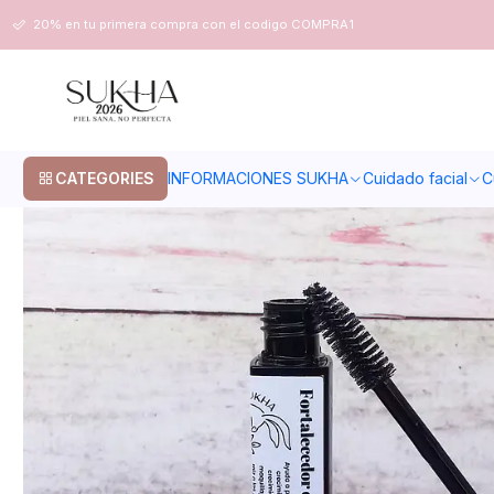
Home
Cuidado facial
Pestañas
Fortalecedor de pestañas y cejas
20% en tu primera compra con el codigo COMPRA1
CATEGORIES
INFORMACIONES SUKHA
Cuidado facial
C