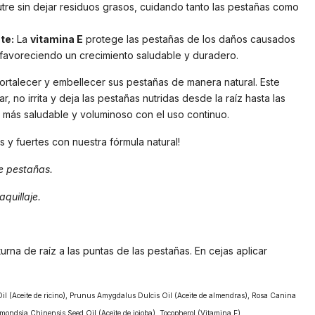
utre sin dejar residuos grasos, cuidando tanto las pestañas como
te:
La
vitamina E
protege las pestañas de los daños causados
, favoreciendo un crecimiento saludable y duradero.
rtalecer y embellecer sus pestañas de manera natural. Este
ar, no irrita y deja las pestañas nutridas desde la raíz hasta las
 más saludable y voluminoso con el uso continuo.
 y fuertes con nuestra fórmula natural!
e pestañas.
quillaje.
turna de raíz a las puntas de las pestañas. En cejas aplicar
l (Aceite de ricino), Prunus Amygdalus Dulcis Oil (Aceite de almendras), Rosa Canina
mmondsia Chinensis Seed Oil (Aceite de jojoba), Tocopherol (Vitamina E).