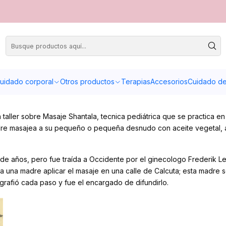
masaje en bebés)
uidado corporal
Otros productos
Terapias
Accesorios
Cuidado de 
taller sobre Masaje Shantala, tecnica pediátrica que se practica en
adre masajea a su pequeño o pequeña desnudo con aceite vegetal,
es de años, pero fue traída a Occidente por el ginecologo Frederik L
a una madre aplicar el masaje en una calle de Calcuta; esta madre s
grafió cada paso y fue el encargado de difundirlo.