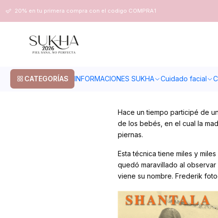
Inicio
Post
Masaje Shantala (masaje en bebés)
20% en tu primera compra con el codigo COMPRA1
PUBLICADO EL 26/6/2023
Masaje Shantala (
Post
CATEGORÍAS
INFORMACIONES SUKHA
Cuidado facial
C
Hace un tiempo participé de un 
de los bebés, en el cual la m
piernas.
Esta técnica tiene miles y mil
quedó maravillado al observar 
viene su nombre. Frederik foto