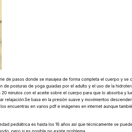
rie de pasos donde se masajea de forma completa el cuerpo y se ca
ión de posturas de yoga guiadas por el adulto y el uso de la hidrotera
 20 minutos con el aceite sobre el cuerpo para que lo absorba y 
ar relajación.Se basa en la presión suave y movimientos descenden
 los encuentras en varios pdf e imágenes en internet aunque tambi
edad pediátrica es hasta los 16 años así que técnicamente se puede
do, pero si es posible no existe problema.